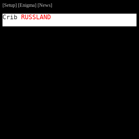
[
Setup
] [
Enigma
] [
News
]
Crib
RUSSLAND